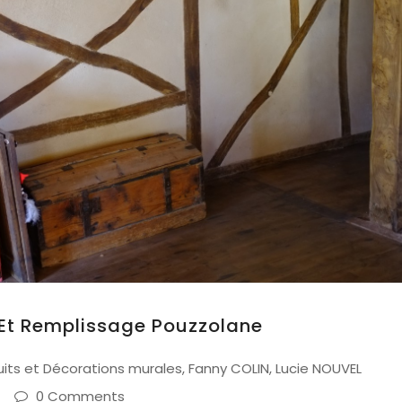
t Remplissage Pouzzolane
uits et Décorations murales
,
Fanny COLIN
,
Lucie NOUVEL
0 Comments