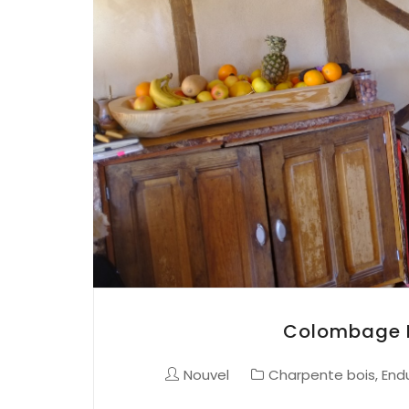
Colombage E
Nouvel
Charpente bois
,
End