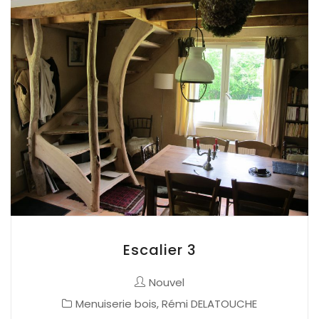
Escalier 3
Nouvel
Menuiserie bois
,
Rémi DELATOUCHE