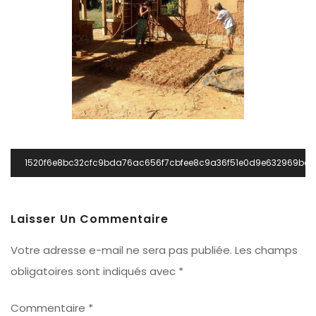
Navigation
1520f6e8bc32cfc9bda76ac656f7cbfee8c9a36f51e0d9e632969bcf
De
L’article
Laisser Un Commentaire
Votre adresse e-mail ne sera pas publiée.
Les champs
obligatoires sont indiqués avec
*
Commentaire
*